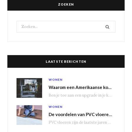
ZOEKEN
Search
for:
LAATSTE BERICHTEN
WONEN
Waarom een Amerikaanse koelkast je keuken transformeert
Ben je toe aan een upgrade in je keuken? Dan is een Amerikaanse koelkast misschien…
WONEN
De voordelen van PVC vloeren in vergelijking met houten vloeren
PVC vloeren zijn de laatste jaren steeds populairder geworden, en dat is niet zonder reden.…