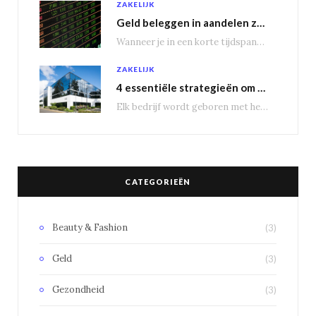
ZAKELIJK
Geld beleggen in aandelen zorgt voor een passief inkomen
Wanneer je in een korte tijdspanne behoorlijke winst wil maken, is het geen slecht idee…
ZAKELIJK
4 essentiële strategieën om bedrijfsuitbreiding te genereren
Elk bedrijf wordt geboren met het doel groot te worden, om nieuwe markten te veroveren.…
CATEGORIEËN
Beauty & Fashion
(3)
Geld
(3)
Gezondheid
(3)