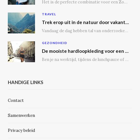
Het is de perfecte combinatie voor een Zoomgesprek, lunchdate of een dagje shoppen. Bij een…
TRAVEL
Trek erop uit in de natuur door vakantie te vieren op een camping
Vandaag de dag hebben tal van onderzoeken aangetoond dat vakantie vieren op een camping tal…
GEZONDHEID
De mooiste hardloopkleding voor een gezonde geest en voor de echte outdoor hardloper
Ben je na werktijd, tijdens de lunchpauze of in het weekend regelmatig op de weg,…
HANDIGE LINKS
Contact
Samenwerken
Privacy beleid