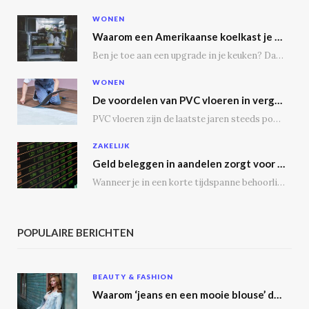
WONEN
Waarom een Amerikaanse koelkast je keuken transformeert
Ben je toe aan een upgrade in je keuken? Dan is een Amerikaanse koelkast misschien…
WONEN
De voordelen van PVC vloeren in vergelijking met houten vloeren
PVC vloeren zijn de laatste jaren steeds populairder geworden, en dat is niet zonder reden.…
ZAKELIJK
Geld beleggen in aandelen zorgt voor een passief inkomen
Wanneer je in een korte tijdspanne behoorlijke winst wil maken, is het geen slecht idee…
POPULAIRE BERICHTEN
BEAUTY & FASHION
Waarom ‘jeans en een mooie blouse’ dé outfit is