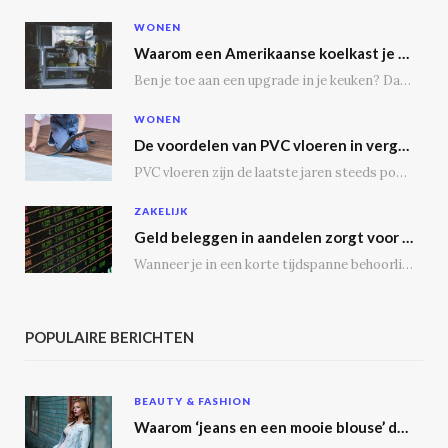
WONEN
Waarom een Amerikaanse koelkast je keuken transformeert
Ben je toe aan een upgrade in je keuken? Dan is een Amerikaanse koelkast misschien…
WONEN
De voordelen van PVC vloeren in vergelijking met houten vloeren
PVC vloeren zijn de laatste jaren steeds populairder geworden, en dat is niet zonder reden.…
ZAKELIJK
Geld beleggen in aandelen zorgt voor een passief inkomen
Wanneer je in een korte tijdspanne behoorlijke winst wil maken, is het geen slecht idee…
POPULAIRE BERICHTEN
BEAUTY & FASHION
Waarom ‘jeans en een mooie blouse’ dé outfit is