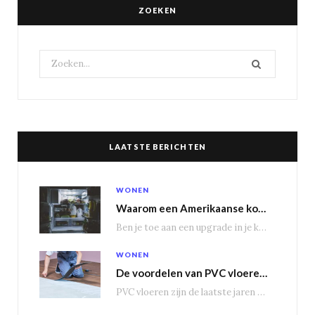
ZOEKEN
Search
for:
LAATSTE BERICHTEN
WONEN
Waarom een Amerikaanse koelkast je keuken transformeert
Ben je toe aan een upgrade in je keuken? Dan is een Amerikaanse koelkast misschien…
WONEN
De voordelen van PVC vloeren in vergelijking met houten vloeren
PVC vloeren zijn de laatste jaren steeds populairder geworden, en dat is niet zonder reden.…