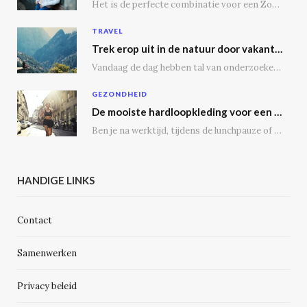
Het is de perfecte combinatie voor een Zoomgesprek, lunchdate of een dagje shoppen. Bij een…
TRAVEL
Trek erop uit in de natuur door vakantie te vieren op een camping
Vandaag de dag hebben tal van onderzoeken aangetoond dat vakantie vieren op een camping tal…
GEZONDHEID
De mooiste hardloopkleding voor een gezonde geest en voor de echte outdoor hardloper
Ben je na werktijd, tijdens de lunchpauze of in het weekend regelmatig op de weg,…
HANDIGE LINKS
Contact
Samenwerken
Privacy beleid