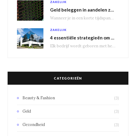
ZAKELIJK
Geld beleggen in aandelen zorgt voor een passief inkomen
Wanneer je in een korte tijdspanne behoorlijke winst wil maken, is het geen slecht idee…
ZAKELIJK
4 essentiële strategieën om bedrijfsuitbreiding te genereren
Elk bedrijf wordt geboren met het doel groot te worden, om nieuwe markten te veroveren.…
CATEGORIEËN
Beauty & Fashion
(3)
Geld
(3)
Gezondheid
(3)