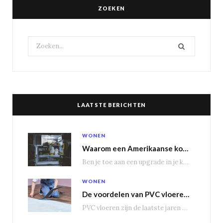
ZOEKEN
Search
for:
LAATSTE BERICHTEN
WONEN
Waarom een Amerikaanse koelkast je keuken transformeert
Ben je toe aan een upgrade in je keuken? Dan is een Amerikaanse koelkast misschien…
WONEN
De voordelen van PVC vloeren in vergelijking met houten vloeren
PVC vloeren zijn de laatste jaren steeds populairder geworden, en dat is niet zonder reden.…