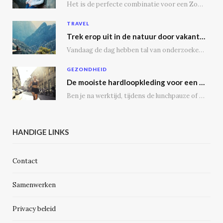
Het is de perfecte combinatie voor een Zoomgesprek, lunchdate of een dagje shoppen. Bij een…
TRAVEL
Trek erop uit in de natuur door vakantie te vieren op een camping
Vandaag de dag hebben tal van onderzoeken aangetoond dat vakantie vieren op een camping tal…
GEZONDHEID
De mooiste hardloopkleding voor een gezonde geest en voor de echte outdoor hardloper
Ben je na werktijd, tijdens de lunchpauze of in het weekend regelmatig op de weg,…
HANDIGE LINKS
Contact
Samenwerken
Privacy beleid