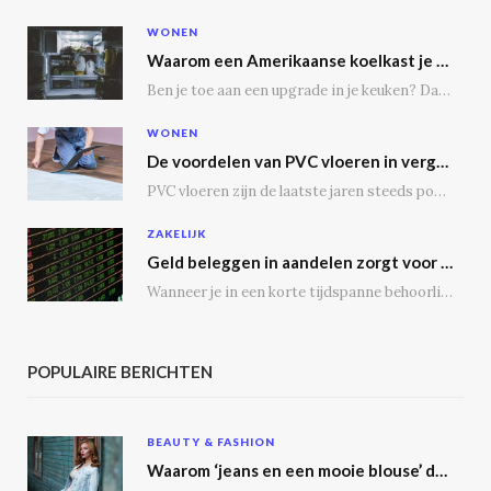
WONEN
Waarom een Amerikaanse koelkast je keuken transformeert
Ben je toe aan een upgrade in je keuken? Dan is een Amerikaanse koelkast misschien…
WONEN
De voordelen van PVC vloeren in vergelijking met houten vloeren
PVC vloeren zijn de laatste jaren steeds populairder geworden, en dat is niet zonder reden.…
ZAKELIJK
Geld beleggen in aandelen zorgt voor een passief inkomen
Wanneer je in een korte tijdspanne behoorlijke winst wil maken, is het geen slecht idee…
POPULAIRE BERICHTEN
BEAUTY & FASHION
Waarom ‘jeans en een mooie blouse’ dé outfit is