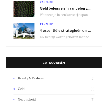
ZAKELIJK
Geld beleggen in aandelen zorgt voor een passief inkomen
Wanneer je in een korte tijdspanne behoorlijke winst wil maken, is het geen slecht idee…
ZAKELIJK
4 essentiële strategieën om bedrijfsuitbreiding te genereren
Elk bedrijf wordt geboren met het doel groot te worden, om nieuwe markten te veroveren.…
CATEGORIEËN
Beauty & Fashion
(3)
Geld
(3)
Gezondheid
(3)