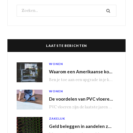
Search
for:
LAATSTE BERICHTEN
WONEN
Waarom een Amerikaanse koelkast je keuken transformeert
Ben je toe aan een upgrade in je keuken? Dan is een Amerikaanse koelkast misschien…
WONEN
De voordelen van PVC vloeren in vergelijking met houten vloeren
PVC vloeren zijn de laatste jaren steeds populairder geworden, en dat is niet zonder reden.…
ZAKELIJK
Geld beleggen in aandelen zorgt voor een passief inkomen