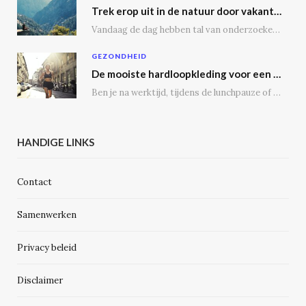
Trek erop uit in de natuur door vakantie te vieren op een camping
Vandaag de dag hebben tal van onderzoeken aangetoond dat vakantie vieren op een camping tal…
GEZONDHEID
De mooiste hardloopkleding voor een gezonde geest en voor de echte outdoor hardloper
Ben je na werktijd, tijdens de lunchpauze of in het weekend regelmatig op de weg,…
HANDIGE LINKS
Contact
Samenwerken
Privacy beleid
Disclaimer