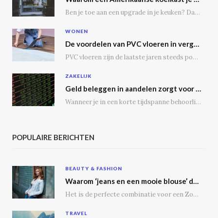
Ben je toe aan een upgrade in je keuken? Dan is een Amerikaanse koelkast misschien…
WONEN
De voordelen van PVC vloeren in vergelijking met houten vloeren
PVC vloeren zijn de laatste jaren steeds populairder geworden, en dat is niet zonder reden.…
ZAKELIJK
Geld beleggen in aandelen zorgt voor een passief inkomen
Wanneer je in een korte tijdspanne behoorlijke winst wil maken, is het geen slecht idee…
POPULAIRE BERICHTEN
BEAUTY & FASHION
Waarom ‘jeans en een mooie blouse’ dé outfit is
Het is de perfecte combinatie voor een Zoomgesprek, lunchdate of een dagje shoppen. Bij een…
TRAVEL