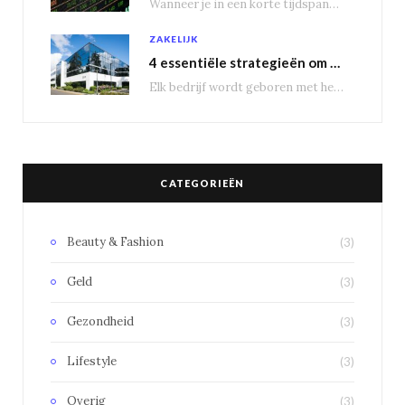
Wanneer je in een korte tijdspanne behoorlijke winst wil maken, is het geen slecht idee…
ZAKELIJK
4 essentiële strategieën om bedrijfsuitbreiding te genereren
Elk bedrijf wordt geboren met het doel groot te worden, om nieuwe markten te veroveren.…
CATEGORIEËN
Beauty & Fashion
(3)
Geld
(3)
Gezondheid
(3)
Lifestyle
(3)
Overig
(3)