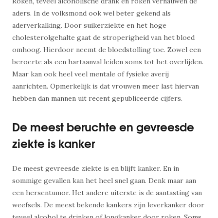
Roken, teveel alcoholische drank en roken vernauwen de
aders. In de volksmond ook wel beter gekend als
aderverkalking. Door suikerziekte en het hoge
cholesterolgehalte gaat de stroperigheid van het bloed
omhoog. Hierdoor neemt de bloedstolling toe. Zowel een
beroerte als een hartaanval leiden soms tot het overlijden.
Maar kan ook heel veel mentale of fysieke averij
aanrichten. Opmerkelijk is dat vrouwen meer last hiervan
hebben dan mannen uit recent gepubliceerde cijfers.
De meest beruchte en gevreesde
ziekte is kanker
De meest gevreesde ziekte is en blijft kanker. En in
sommige gevallen kan het heel snel gaan. Denk maar aan
een hersentumor. Het andere uiterste is de aantasting van
weefsels. De meest bekende kankers zijn leverkanker door
teveel alcohol te drinken of longkanker door roken. Soms