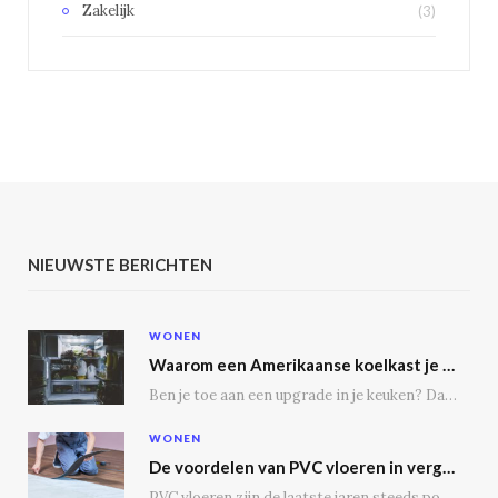
Zakelijk
(3)
NIEUWSTE BERICHTEN
WONEN
Waarom een Amerikaanse koelkast je keuken transformeert
Ben je toe aan een upgrade in je keuken? Dan is een Amerikaanse koelkast misschien…
WONEN
De voordelen van PVC vloeren in vergelijking met houten vloeren
PVC vloeren zijn de laatste jaren steeds populairder geworden, en dat is niet zonder reden.…