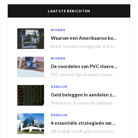
LAATSTE BERICHTEN
WONEN
Waarom een Amerikaanse koelkast je keuken transformeert
Ben je toe aan een upgrade in je keuken? Dan is een Amerikaanse koelkast misschien…
WONEN
De voordelen van PVC vloeren in vergelijking met houten vloeren
PVC vloeren zijn de laatste jaren steeds populairder geworden, en dat is niet zonder reden.…
ZAKELIJK
Geld beleggen in aandelen zorgt voor een passief inkomen
Wanneer je in een korte tijdspanne behoorlijke winst wil maken, is het geen slecht idee…
ZAKELIJK
4 essentiële strategieën om bedrijfsuitbreiding te genereren
Elk bedrijf wordt geboren met het doel groot te worden, om nieuwe markten te veroveren.…