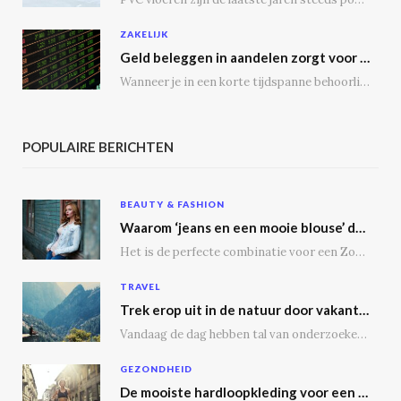
ZAKELIJK
Geld beleggen in aandelen zorgt voor een passief inkomen
Wanneer je in een korte tijdspanne behoorlijke winst wil maken, is het geen slecht idee…
POPULAIRE BERICHTEN
BEAUTY & FASHION
Waarom ‘jeans en een mooie blouse’ dé outfit is
Het is de perfecte combinatie voor een Zoomgesprek, lunchdate of een dagje shoppen. Bij een…
TRAVEL
Trek erop uit in de natuur door vakantie te vieren op een camping
Vandaag de dag hebben tal van onderzoeken aangetoond dat vakantie vieren op een camping tal…
GEZONDHEID
De mooiste hardloopkleding voor een gezonde geest en voor de echte outdoor hardloper