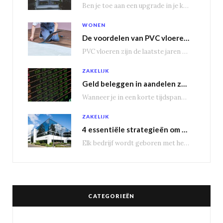
Ben je toe aan een upgrade in je keuken? Dan is een Amerikaanse koelkast misschien…
WONEN
De voordelen van PVC vloeren in vergelijking met houten vloeren
PVC vloeren zijn de laatste jaren steeds populairder geworden, en dat is niet zonder reden.…
ZAKELIJK
Geld beleggen in aandelen zorgt voor een passief inkomen
Wanneer je in een korte tijdspanne behoorlijke winst wil maken, is het geen slecht idee…
ZAKELIJK
4 essentiële strategieën om bedrijfsuitbreiding te genereren
Elk bedrijf wordt geboren met het doel groot te worden, om nieuwe markten te veroveren.…
CATEGORIEËN