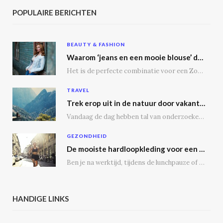
POPULAIRE BERICHTEN
BEAUTY & FASHION
Waarom ‘jeans en een mooie blouse’ dé outfit is
Het is de perfecte combinatie voor een Zoomgesprek, lunchdate of een dagje shoppen. Bij een…
TRAVEL
Trek erop uit in de natuur door vakantie te vieren op een camping
Vandaag de dag hebben tal van onderzoeken aangetoond dat vakantie vieren op een camping tal…
GEZONDHEID
De mooiste hardloopkleding voor een gezonde geest en voor de echte outdoor hardloper
Ben je na werktijd, tijdens de lunchpauze of in het weekend regelmatig op de weg,…
HANDIGE LINKS