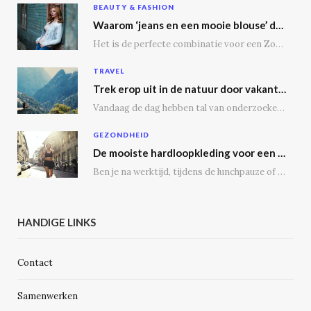
BEAUTY & FASHION
Waarom ‘jeans en een mooie blouse’ dé outfit is
Het is de perfecte combinatie voor een Zoomgesprek, lunchdate of een dagje shoppen. Bij een…
TRAVEL
Trek erop uit in de natuur door vakantie te vieren op een camping
Vandaag de dag hebben tal van onderzoeken aangetoond dat vakantie vieren op een camping tal…
GEZONDHEID
De mooiste hardloopkleding voor een gezonde geest en voor de echte outdoor hardloper
Ben je na werktijd, tijdens de lunchpauze of in het weekend regelmatig op de weg,…
HANDIGE LINKS
Contact
Samenwerken