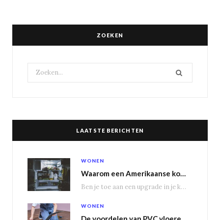
ZOEKEN
Search
for:
LAATSTE BERICHTEN
WONEN
Waarom een Amerikaanse koelkast je keuken transformeert
Ben je toe aan een upgrade in je keuken? Dan is een Amerikaanse koelkast misschien…
WONEN
De voordelen van PVC vloeren in vergelijking met houten vloeren