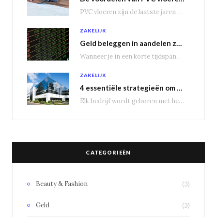
PVC vloeren zijn de laatste jaren steeds populairder geworden, en dat is niet zonder reden.…
ZAKELIJK
Geld beleggen in aandelen zorgt voor een passief inkomen
Wanneer je in een korte tijdspanne behoorlijke winst wil maken, is het geen slecht idee…
ZAKELIJK
4 essentiële strategieën om bedrijfsuitbreiding te genereren
Elk bedrijf wordt geboren met het doel groot te worden, om nieuwe markten te veroveren.…
CATEGORIEËN
Beauty & Fashion
(3)
Geld
(3)