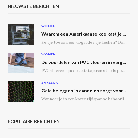
NIEUWSTE BERICHTEN
WONEN
Waarom een Amerikaanse koelkast je keuken transformeert
Ben je toe aan een upgrade in je keuken? Dan is een Amerikaanse koelkast misschien…
WONEN
De voordelen van PVC vloeren in vergelijking met houten vloeren
PVC vloeren zijn de laatste jaren steeds populairder geworden, en dat is niet zonder reden.…
ZAKELIJK
Geld beleggen in aandelen zorgt voor een passief inkomen
Wanneer je in een korte tijdspanne behoorlijke winst wil maken, is het geen slecht idee…
POPULAIRE BERICHTEN