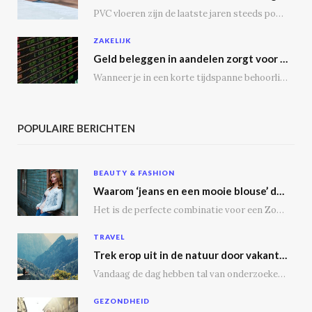
PVC vloeren zijn de laatste jaren steeds populairder geworden, en dat is niet zonder reden.…
ZAKELIJK
Geld beleggen in aandelen zorgt voor een passief inkomen
Wanneer je in een korte tijdspanne behoorlijke winst wil maken, is het geen slecht idee…
POPULAIRE BERICHTEN
BEAUTY & FASHION
Waarom ‘jeans en een mooie blouse’ dé outfit is
Het is de perfecte combinatie voor een Zoomgesprek, lunchdate of een dagje shoppen. Bij een…
TRAVEL
Trek erop uit in de natuur door vakantie te vieren op een camping
Vandaag de dag hebben tal van onderzoeken aangetoond dat vakantie vieren op een camping tal…
GEZONDHEID