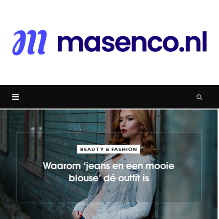
BEAUTY & FASHION
Waarom ‘jeans en een mooie
blouse’ dé outfit is