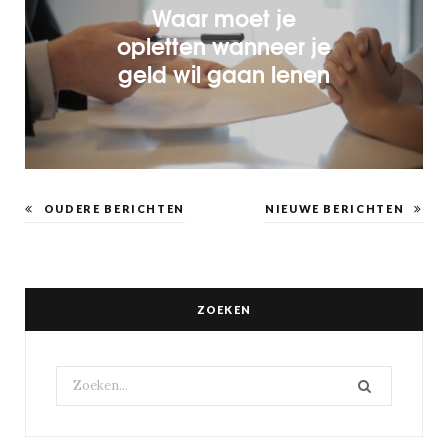
Waar moet je
opletten wanneer je
geld wil gaan lenen
OUDERE BERICHTEN
NIEUWE BERICHTEN
ZOEKEN
Search
for: