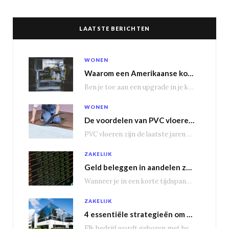
LAATSTE BERICHTEN
WONEN
Waarom een Amerikaanse koelkast je keuken transformeert
Ben je toe aan een upgrade in je keuken? Dan is een Amerikaanse koelkast misschien…
WONEN
De voordelen van PVC vloeren in vergelijking met houten vloeren
PVC vloeren zijn de laatste jaren steeds populairder geworden, en dat is niet zonder reden.…
ZAKELIJK
Geld beleggen in aandelen zorgt voor een passief inkomen
Wanneer je in een korte tijdspanne behoorlijke winst wil maken, is het geen slecht idee…
ZAKELIJK
4 essentiële strategieën om bedrijfsuitbreiding te genereren
Elk bedrijf wordt geboren met het doel groot te worden, om nieuwe markten te veroveren.…